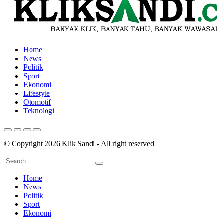
Home
News
Politik
Sport
Ekonomi
Lifestyle
Otomotif
Teknologi
© Copyright 2026 Klik Sandi - All right reserved
Home
News
Politik
Sport
Ekonomi