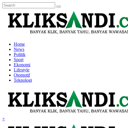
Home
News
Politik
Sport
Ekonomi
Lifestyle
Otomotif
Teknologi
×