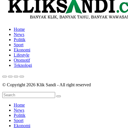
Home
News
Politik
Sport
Ekonomi
Lifestyle
Otomotif
Teknologi
© Copyright 2026 Klik Sandi - All right reserved
Home
News
Politik
Sport
Ekonomi