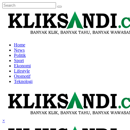
Home
News
Politik
Sport
Ekonomi
Lifestyle
Otomotif
Teknologi
×